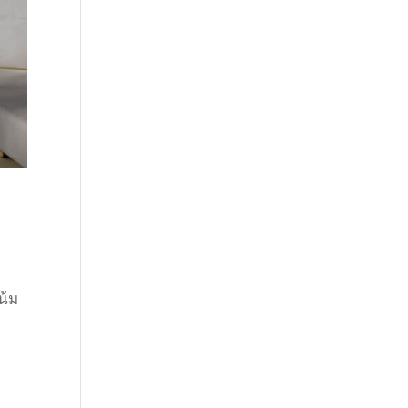
น้ม
ง