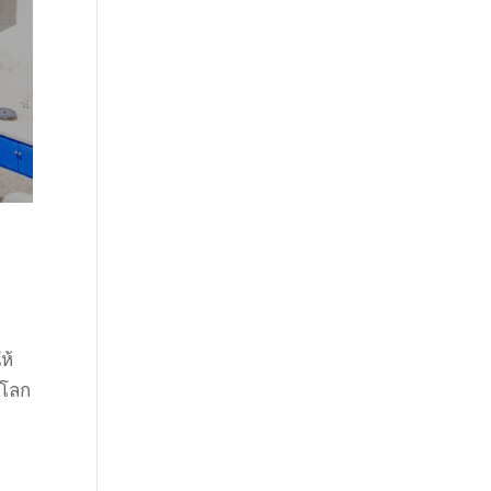
ห้
บโลก