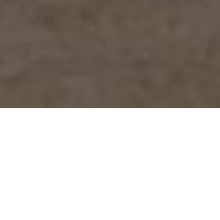
ALS AUSLÄNDER EIN
HAUS / EINE VILLA IN
THAILAND KAUFEN
Jun 10, 2025
|
Immobilien in Thailand